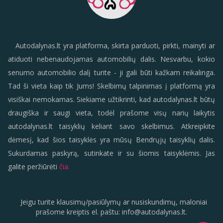
Autodalynas.lt yra platforma, skirta parduoti, pirkti, mainyti ar
atiduoti nebenaudojamas automobilių dalis. Nesvarbu, kokio
senumo automobilio dalį turite - ji gali būti kažkam reikalinga.
Tad ši vieta kaip tik Jums! Skelbimų talpinimas į platformą yra
visiškai nemokamas. Siekiame užtikrinti, kad autodalynas.lt būtų
draugiška ir saugi vieta, todėl prašome visų narių laikytis
autodalynas.lt taisyklių keliant savo skelbimus. Atkreipkite
dėmesį, kad šios taisyklės yra mūsų Bendrųjų taisyklių dalis.
Sukurdamas paskyrą, sutinkate ir su šiomis taisyklėmis. Jas
galite peržiūrėti
čia.
Jeigu turite klausimų/pasiūlymų ar nusiskundimų, maloniai
prašome kreiptis el. paštu:
info
@
autodalynas.lt
.