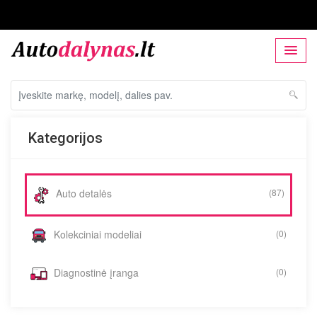
Kategorijos
Auto detalės
(87)
Kolekciniai modeliai
(0)
Diagnostinė įranga
(0)