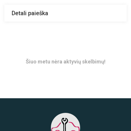
Detali paieška
Šiuo metu nėra aktyvių skelbimų!