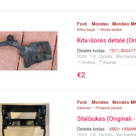
Ford
Mondeo
Mondeo MK
Kitos dalys
Išorės detalė
Kita išorės detalė (Or
Detalės kodas:
7S71-A0247
2009
1.8
Dyzelis
Mechanin
Andrius
Kaunas
€2
Ford
Mondeo
Mondeo MK
Salonas
Priekinė panelė
Stalčiukas (Originali 
Detalės kodas:
6M21 18A99
2009
1.8
Dyzelis
Mechanin