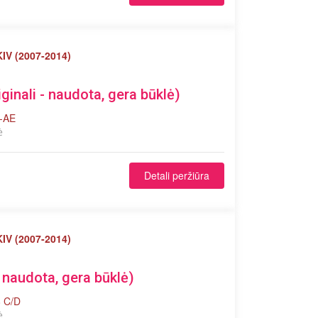
IV (2007-2014)
iginali - naudota, gera būklė)
7-AE
ė
Detali peržiūra
IV (2007-2014)
- naudota, gera būklė)
8 C/D
ė