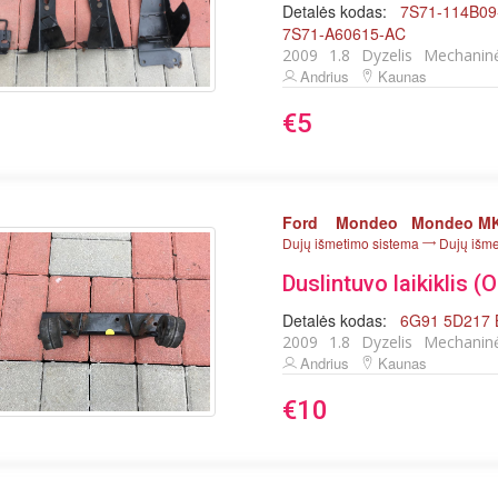
Detalės kodas:
7S71-114B0
7S71-A60615-AC
2009
1.8
Dyzelis
Mechanin
Andrius
Kaunas
€5
Ford
Mondeo
Mondeo MK
Dujų išmetimo sistema
Dujų išme
Duslintuvo laikiklis (
Detalės kodas:
6G91 5D217
2009
1.8
Dyzelis
Mechanin
Andrius
Kaunas
€10