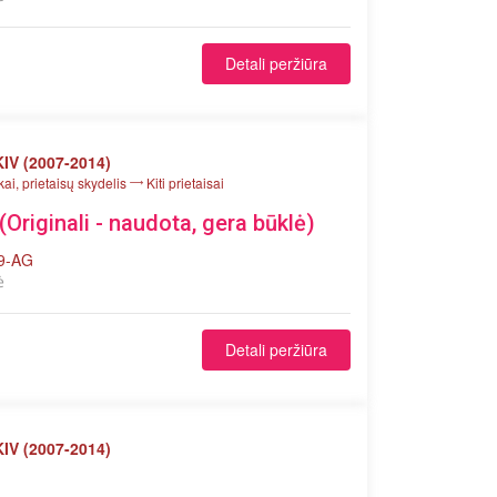
Detali peržiūra
IV (2007-2014)
kai, prietaisų skydelis
Kiti prietaisai
(Originali - naudota, gera būklė)
9-AG
ė
Detali peržiūra
IV (2007-2014)