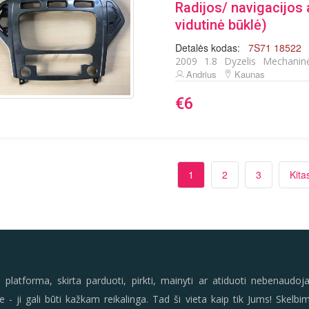
Radijos/ navigacijos a
vidutinė būklė)
Detalės kodas:
7S71 18522
2009
1.8
Dyzelis
Mechanin
Andrius
Kaunas
€6
1
2
3
Kita
platforma, skirta parduoti, pirkti, mainyti ar atiduoti nebenaud
te - ji gali būti kažkam reikalinga. Tad ši vieta kaip tik Jums! Skel