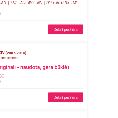
9-AD
|
7S71-A613B90-AB
|
7S71-A613B91-AD
|
ė
Detali peržiūra
IV (2007-2014)
timo sistema
Originali - naudota, gera būklė)
 BE
ė
Detali peržiūra