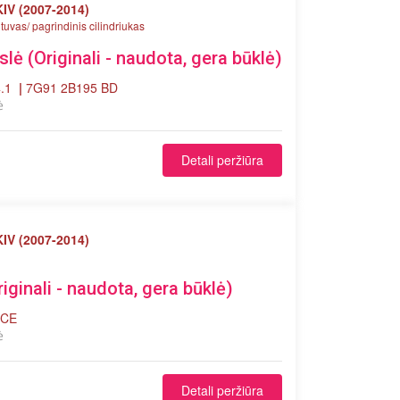
IV (2007-2014)
ntuvas/ pagrindinis cilindriukas
ė (Originali - naudota, gera būklė)
4.1
|
7G91 2B195 BD
ė
Detali peržiūra
IV (2007-2014)
riginali - naudota, gera būklė)
-CE
ė
Detali peržiūra