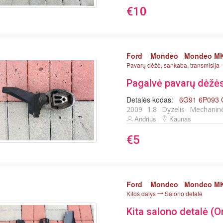
€10
Ford
Mondeo
Mondeo MK
Pavarų dėžė, sankaba, transmisija
Pagalvė pavarų dėžės 
Detalės kodas:
6G91 6P093
2009
1.8
Dyzelis
Mechanin
Andrius
Kaunas
€5
Ford
Mondeo
Mondeo MK
Kitos dalys
Salono detalė
Kita salono detalė (Or