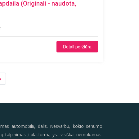
pdaila (Originali - naudota,
ė
Detali peržiūra
s
ojamas automobilių dalis. Nesvarbu, kokio senumo
bimų talpinimas į platformą yra visiškai nemokamas.