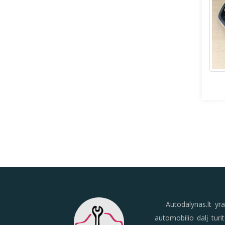
Autodalynas.lt yra 
automobilio dalį turi