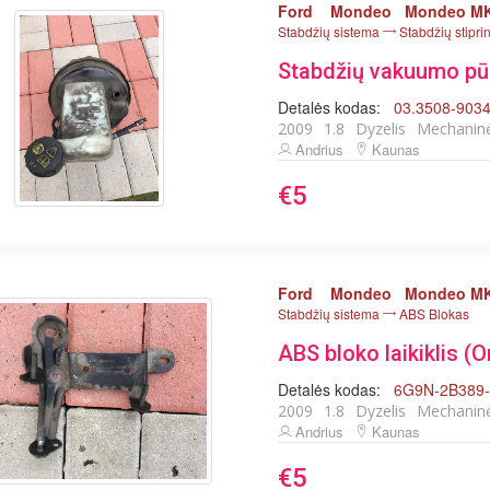
Ford
Mondeo
Mondeo MK
Stabdžių sistema
Stabdžių stipri
Stabdžių vakuumo pūsl
Detalės kodas:
03.3508-903
2009
1.8
Dyzelis
Mechanin
Andrius
Kaunas
€5
Ford
Mondeo
Mondeo MK
Stabdžių sistema
ABS Blokas
ABS bloko laikiklis (O
Detalės kodas:
6G9N-2B389
2009
1.8
Dyzelis
Mechanin
Andrius
Kaunas
€5