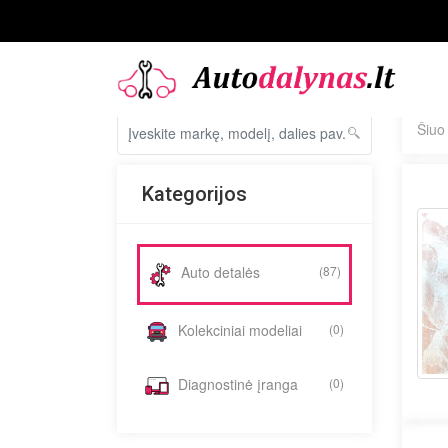
Šiuo
Kategorijos
Auto detalės
(87)
Kolekciniai modeliai
(0)
Diagnostinė įranga
(0)