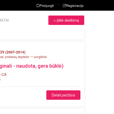
|
Prisijungti
Registracija
AKTAI
+ Įdėk skelbimą
IV (2007-2014)
kai, prietaisų skydelis
Jungikliai
ginali - naudota, gera būklė)
4-CA
ė
Detali peržiūra