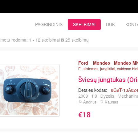
PAGRINDINIS
SKELBIMAI
DUK
KONT
 metu rodoma: 1 - 12 skelbimai iš 25 skelbimų
Ford
Mondeo
Mondeo MK
El. sistemos, jungikliai, valdymo blo
Šviesų jungtukas (Ori
Detalės kodas:
8G9T-13A02
2009
1.8
Dyzelis
Mechanin
Andrius
Kaunas
€18