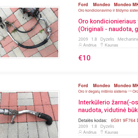
Ford
Mondeo
Mondeo MK
Oro kondicionavimo ir šildymo siste
Oro kondicionieriaus 
(Originali - naudota, 
2009
1.8
Dyzelis
Mechanin
Andrius
Kaunas
€10
Ford
Mondeo
Mondeo MK
Oro ir degalų mišinio sistema
Or
Interkūlerio žarna(-os
naudota, vidutinė būk
Detalės kodas:
6G91 9F764
2009
1.8
Dyzelis
Andrius
Kaunas