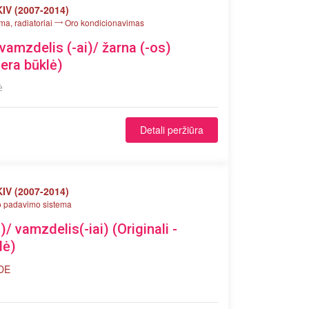
IV (2007-2014)
ma, radiatoriai
Oro kondicionavimas
vamzdelis (-ai)/ žarna (-os)
gera būklė)
ė
Detali peržiūra
IV (2007-2014)
o padavimo sistema
)/ vamzdelis(-iai) (Originali -
lė)
 DE