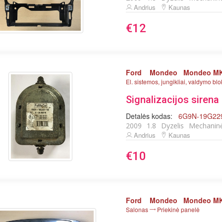
Andrius
Kaunas
€12
Ford
Mondeo
Mondeo MK
El. sistemos, jungikliai, valdymo blo
Signalizacijos sirena 
Detalės kodas:
6G9N-19G22
2009
1.8
Dyzelis
Mechanin
Andrius
Kaunas
€10
Ford
Mondeo
Mondeo MK
Salonas
Priekinė panelė