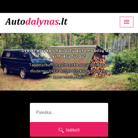
omobilių dalių
Praeita
Kita
parduoti ne tik
ikos ar retro
Ieškoti