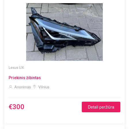
Lexus
UX
Priekinis žibintas
Anonimas
Vilnius
€300
Detali peržiūra