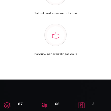
Talpink skelbimus nemokamai
Parduok nebereikalingas dalis
87
68
3