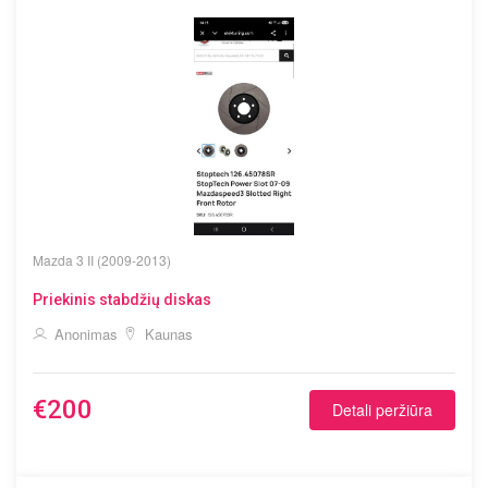
Mazda
3 II (2009-2013)
Priekinis stabdžių diskas
Anonimas
Kaunas
€200
Detali peržiūra