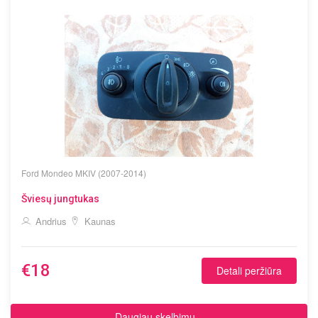
Ford
Mondeo MKIV (2007-2014)
Šviesų jungtukas
Andrius
Kaunas
€18
Detali peržiūra
Daugiau skelbimų...