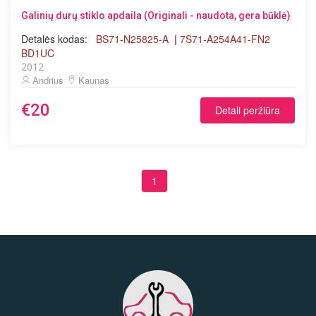
Galinių durų stiklo apdaila (Originali - naudota, gera būklė)
Detalės kodas:
BS71-N25825-A
|
7S71-A254A41-FN2
BD1UC
2012
Andrius
Kaunas
€20
Detali peržiūra
1