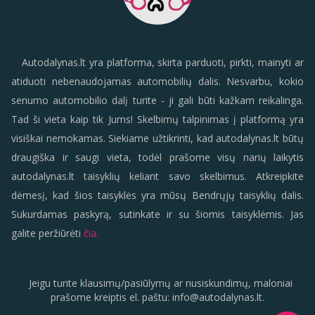
Autodalynas.lt yra platforma, skirta parduoti, pirkti, mainyti ar
atiduoti nebenaudojamas automobilių dalis. Nesvarbu, kokio
senumo automobilio dalį turite - ji gali būti kažkam reikalinga.
Tad ši vieta kaip tik Jums! Skelbimų talpinimas į platformą yra
visiškai nemokamas. Siekiame užtikrinti, kad autodalynas.lt būtų
draugiška ir saugi vieta, todėl prašome visų narių laikytis
autodalynas.lt taisyklių keliant savo skelbimus. Atkreipkite
dėmesį, kad šios taisyklės yra mūsų Bendrųjų taisyklių dalis.
Sukurdamas paskyrą, sutinkate ir su šiomis taisyklėmis. Jas
galite peržiūrėti
čia.
Jeigu turite klausimų/pasiūlymų ar nusiskundimų, maloniai
prašome kreiptis el. paštu:
info
@
autodalynas.lt
.