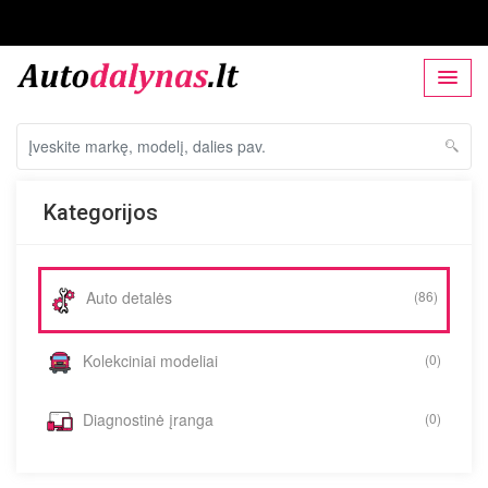
Kategorijos
Auto detalės
(86)
Kolekciniai modeliai
(0)
Diagnostinė įranga
(0)