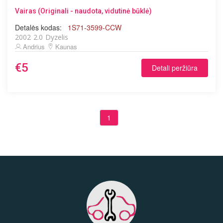
Vairas (Originali - naudota, vidutinė būklė)
Detalės kodas:
1S71-3599-CCW
2002
2.0
Dyzelis
Andrius
Kaunas
€5
Detali peržiūra
1