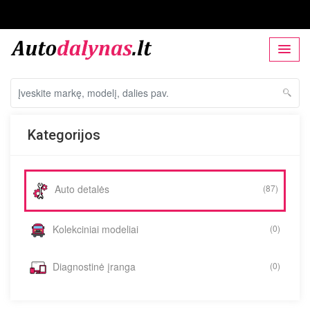
Kategorijos
Auto detalės
(87)
Kolekciniai modeliai
(0)
Diagnostinė įranga
(0)