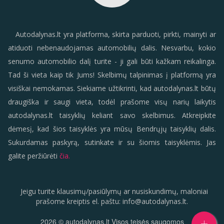
Autodalynas.lt yra platforma, skirta parduoti, pirkti, mainyti ar
atiduoti nebenaudojamas automobilių dalis. Nesvarbu, kokio
senumo automobilio dalį turite - ji gali būti kažkam reikalinga.
Tad ši vieta kaip tik Jums! Skelbimų talpinimas į platformą yra
visiškai nemokamas. Siekiame užtikrinti, kad autodalynas.lt būtų
draugiška ir saugi vieta, todėl prašome visų narių laikytis
autodalynas.lt taisyklių keliant savo skelbimus. Atkreipkite
dėmesį, kad šios taisyklės yra mūsų Bendrųjų taisyklių dalis.
Sukurdamas paskyrą, sutinkate ir su šiomis taisyklėmis. Jas
galite peržiūrėti
čia.
Jeigu turite klausimų/pasiūlymų ar nusiskundimų, maloniai
prašome kreiptis el. paštu:
info
@
autodalynas.lt
.
2026
© autodalynas.lt Visos teisės saugomos