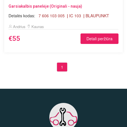
Garsiakalbis panelėje (Originali - nauja)
Detalės kodas:
7 606 103 005
|
IC 103
|
BLAUPUNKT
Andrius
Kaunas
€55
Detali peržiūra
1