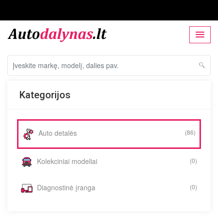
Kategorijos
Auto detalės
(86)
Kolekciniai modeliai
(0)
Diagnostinė įranga
(0)