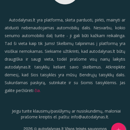
Autodalynas.lt yra platforma, skirta parduoti, pirkti, mainyti ar
atiduoti nebenaudojamas automobilių dalis. Nesvarbu, kokio
senumo automobilio dalį turite - ji gali būti kažkam reikalinga.
Tad ši vieta kaip tik Jums! Skelbimų talpinimas į platformą yra
visiškai nemokamas. Siekiame užtikrinti, kad autodalynas.lt būtų
draugiška ir saugi vieta, todėl prašome visų narių laikytis
autodalynas.lt taisyklių keliant savo skelbimus. Atkreipkite
dėmesį, kad šios taisyklės yra mūsų Bendrųjų taisyklių dalis.
Sukurdamas paskyrą, sutinkate ir su šiomis taisyklėmis. Jas
galite peržiūrėti
čia.
Jeigu turite klausimų/pasiūlymų ar nusiskundimų, maloniai
prašome kreiptis el. paštu:
info
@
autodalynas.lt
.
2026
© autodalynas.lt Visos teisės saugomos