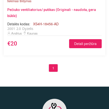
tiekimas/ šildymas
Pečiuko ventiliatorius/ putikas (Originali - naudota, gera
būklė)
Detalės kodas:
XS4H-18456-AD
2001
2.0
Dyzelis
Andrius
Kaunas
€20
Detali peržiūra
1