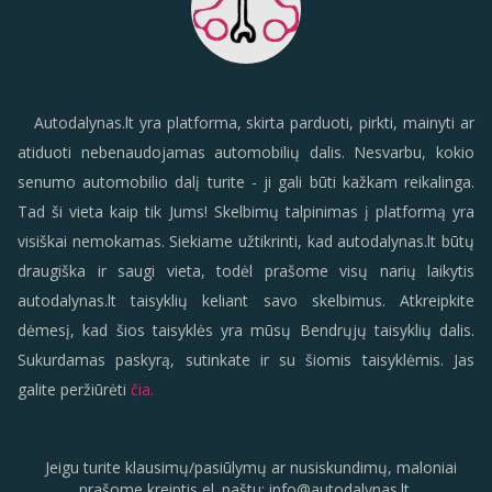
Autodalynas.lt yra platforma, skirta parduoti, pirkti, mainyti ar
atiduoti nebenaudojamas automobilių dalis. Nesvarbu, kokio
senumo automobilio dalį turite - ji gali būti kažkam reikalinga.
Tad ši vieta kaip tik Jums! Skelbimų talpinimas į platformą yra
visiškai nemokamas. Siekiame užtikrinti, kad autodalynas.lt būtų
draugiška ir saugi vieta, todėl prašome visų narių laikytis
autodalynas.lt taisyklių keliant savo skelbimus. Atkreipkite
dėmesį, kad šios taisyklės yra mūsų Bendrųjų taisyklių dalis.
Sukurdamas paskyrą, sutinkate ir su šiomis taisyklėmis. Jas
galite peržiūrėti
čia.
Jeigu turite klausimų/pasiūlymų ar nusiskundimų, maloniai
prašome kreiptis el. paštu:
info
@
autodalynas.lt
.