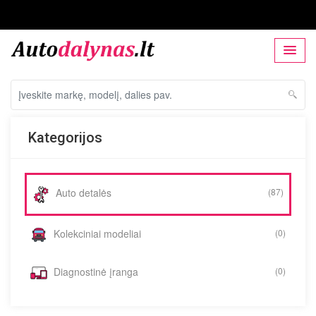
Kategorijos
Auto detalės
(87)
Kolekciniai modeliai
(0)
Diagnostinė įranga
(0)