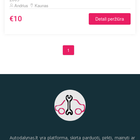
Andrius
Kaunas
€10
Detali peržiūra
1
Autodalynas.lt yra platforma, skirta parduoti, pirkti, mainyti ar