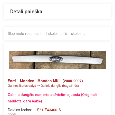
Detali paieška
Šiuo metu rodoma: 1 - 1 skelbimai iš 1 skelbimų
Ford
Mondeo
Mondeo MKIII (2000-2007)
Galinės išorės dalys
Galinis dangtis (bagažinės)
Galinio dangčio numerio apšvietimo juosta (Originali -
naudota, gera būklė)
Detalės kodas:
1S71-F43400-A
2005