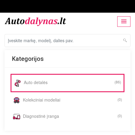
Kategorijos
Auto detalės
(86)
Kolekciniai modeliai
(0)
Diagnostinė įranga
(0)