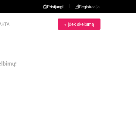
|
Prisijungti
Registracija
AKTAI
+ Įdėk skelbimą
elbimų!