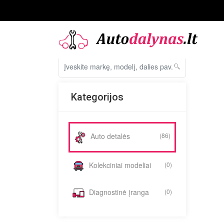
Kategorijos
Auto detalės
(86)
Kolekciniai modeliai
(0)
Diagnostinė įranga
(0)