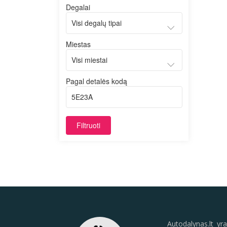
Degalai
Miestas
Pagal detalės kodą
Filtruoti
Autodalynas.lt yra 