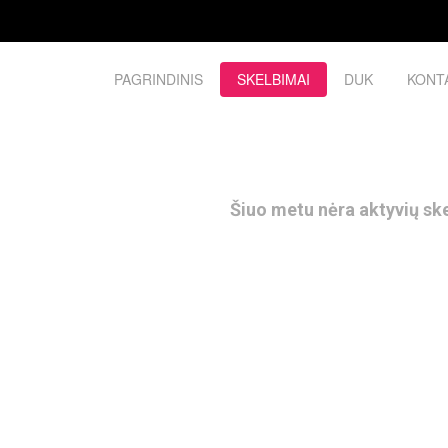
PAGRINDINIS
SKELBIMAI
DUK
KONT
Šiuo metu nėra aktyvių sk