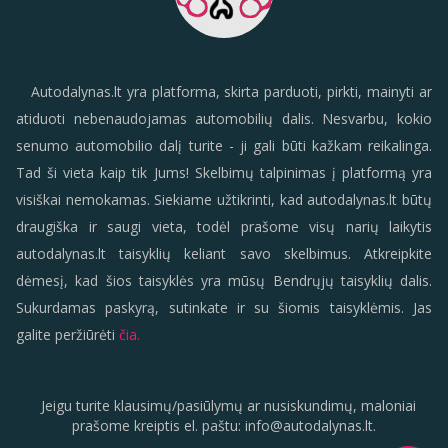
Autodalynas.lt yra platforma, skirta parduoti, pirkti, mainyti ar
atiduoti nebenaudojamas automobilių dalis. Nesvarbu, kokio
senumo automobilio dalį turite - ji gali būti kažkam reikalinga.
Tad ši vieta kaip tik Jums! Skelbimų talpinimas į platformą yra
visiškai nemokamas. Siekiame užtikrinti, kad autodalynas.lt būtų
draugiška ir saugi vieta, todėl prašome visų narių laikytis
autodalynas.lt taisyklių keliant savo skelbimus. Atkreipkite
dėmesį, kad šios taisyklės yra mūsų Bendrųjų taisyklių dalis.
Sukurdamas paskyrą, sutinkate ir su šiomis taisyklėmis. Jas
galite peržiūrėti
čia.
Jeigu turite klausimų/pasiūlymų ar nusiskundimų, maloniai
prašome kreiptis el. paštu:
info
@
autodalynas.lt
.