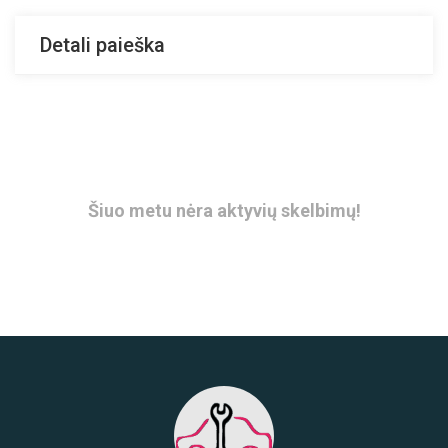
Detali paieška
Šiuo metu nėra aktyvių skelbimų!