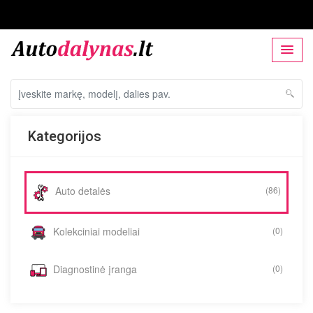
Kategorijos
Auto detalės
(86)
Kolekciniai modeliai
(0)
Diagnostinė įranga
(0)