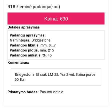
R18 žieminė padanga(-os)
Kaina: €30
Detalės aprašymas
Padangų aprašymas:
Gamintojas:
Bridgestone
Padangos likutis, mm:
6...7
Padangos plotis, mm:
215
Padangos aukštis, %:
45
Komentaras:
Bridgestone Blizzak LM-22. Yra 2 vnt. Kaina poros
60 Eur
Pristatymo būdas:
Pasiimti vietoje