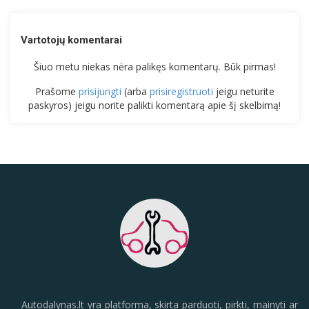
Vartotojų komentarai
Šiuo metu niekas nėra palikęs komentarų. Būk pirmas!
Prašome
prisijungti
(arba
prisiregistruoti
jeigu neturite
paskyros) jeigu norite palikti komentarą apie šį skelbimą!
Autodalynas.lt yra platforma, skirta parduoti, pirkti, mainyti ar