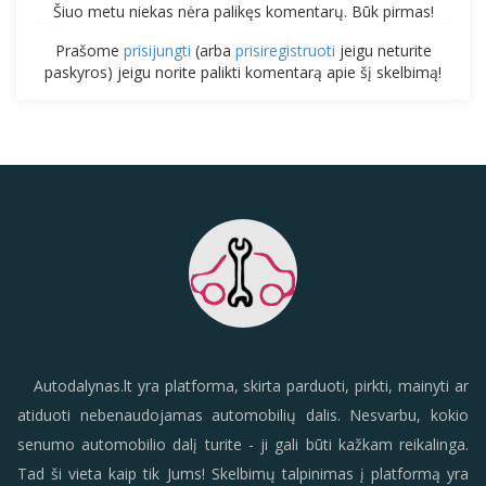
Šiuo metu niekas nėra palikęs komentarų. Būk pirmas!
Prašome
prisijungti
(arba
prisiregistruoti
jeigu neturite
paskyros) jeigu norite palikti komentarą apie šį skelbimą!
Autodalynas.lt yra platforma, skirta parduoti, pirkti, mainyti ar
atiduoti nebenaudojamas automobilių dalis. Nesvarbu, kokio
senumo automobilio dalį turite - ji gali būti kažkam reikalinga.
Tad ši vieta kaip tik Jums! Skelbimų talpinimas į platformą yra