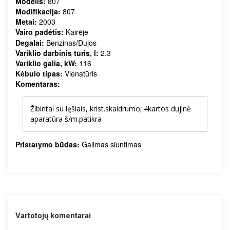
Modelis:
807
Modifikacija:
807
Metai:
2003
Vairo padėtis:
Kairėje
Degalai:
Benzinas/Dujos
Variklio darbinis tūris, l:
2.3
Variklio galia, kW:
116
Kėbulo tipas:
Vienatūris
Komentaras:
Žibintai su lęšiais, krist.skaidrumo; 4kartos dujinė
aparatūra š/m.patikra
Pristatymo būdas:
Galimas siuntimas
Vartotojų komentarai