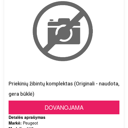
Priekinių žibintų komplektas (Originali - naudota,
gera būklė)
DOVANOJAMA
Detalės aprašymas
Markė:
Peugeot