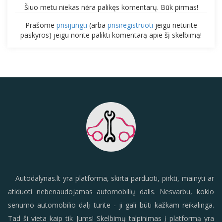
Šiuo metu niekas nėra palikęs komentarų. Būk pirmas!
Prašome
prisijungti
(arba
prisiregistruoti
jeigu neturite
paskyros) jeigu norite palikti komentarą apie šį skelbimą!
Autodalynas.lt yra platforma, skirta parduoti, pirkti, mainyti ar
atiduoti nebenaudojamas automobilių dalis. Nesvarbu, kokio
senumo automobilio dalį turite - ji gali būti kažkam reikalinga.
Tad ši vieta kaip tik Jums! Skelbimų talpinimas į platformą yra