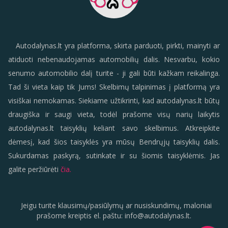
Autodalynas.lt yra platforma, skirta parduoti, pirkti, mainyti ar
atiduoti nebenaudojamas automobilių dalis. Nesvarbu, kokio
senumo automobilio dalį turite - ji gali būti kažkam reikalinga.
Tad ši vieta kaip tik Jums! Skelbimų talpinimas į platformą yra
visiškai nemokamas. Siekiame užtikrinti, kad autodalynas.lt būtų
draugiška ir saugi vieta, todėl prašome visų narių laikytis
autodalynas.lt taisyklių keliant savo skelbimus. Atkreipkite
dėmesį, kad šios taisyklės yra mūsų Bendrųjų taisyklių dalis.
Sukurdamas paskyrą, sutinkate ir su šiomis taisyklėmis. Jas
galite peržiūrėti
čia.
Jeigu turite klausimų/pasiūlymų ar nusiskundimų, maloniai
prašome kreiptis el. paštu:
info
@
autodalynas.lt
.