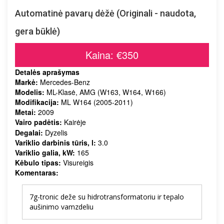
Automatinė pavarų dėžė (Originali - naudota,
gera būklė)
Kaina: €350
Detalės aprašymas
Markė:
Mercedes-Benz
Modelis:
ML-Klasė, AMG (W163, W164, W166)
Modifikacija:
ML W164 (2005-2011)
Metai:
2009
Vairo padėtis:
Kairėje
Degalai:
Dyzelis
Variklio darbinis tūris, l:
3.0
Variklio galia, kW:
165
Kėbulo tipas:
Visureigis
Komentaras:
7g-tronic deže su hidrotransformatoriu ir tepalo
aušinimo vamzdeliu