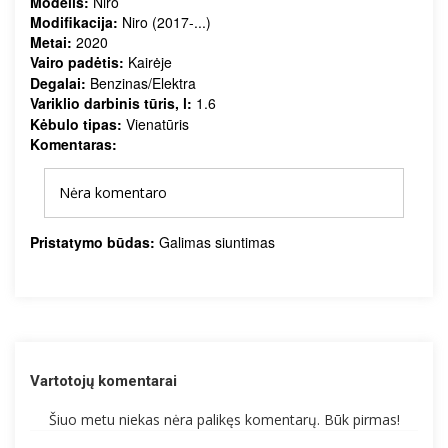
Modelis:
Niro
Modifikacija:
Niro (2017-...)
Metai:
2020
Vairo padėtis:
Kairėje
Degalai:
Benzinas/Elektra
Variklio darbinis tūris, l:
1.6
Kėbulo tipas:
Vienatūris
Komentaras:
Nėra komentaro
Pristatymo būdas:
Galimas siuntimas
Vartotojų komentarai
Šiuo metu niekas nėra palikęs komentarų. Būk pirmas!