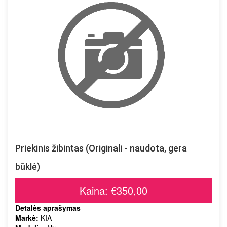
Priekinis žibintas (Originali - naudota, gera
būklė)
Kaina: €350,00
Detalės aprašymas
Markė:
KIA