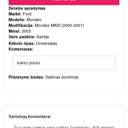
Detalės aprašymas
Markė:
Ford
Modelis:
Mondeo
Modifikacija:
Mondeo MKIII (2000-2007)
Metai:
2003
Vairo padėtis:
Kairėje
Kėbulo tipas:
Universalas
Komentaras:
Kairės pusės
Pristatymo būdas:
Galimas siuntimas
Vartotojų komentarai
Šiuo metu niekas nėra palikęs komentarų. Būk pirmas!