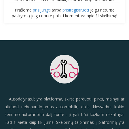
Prašome
prisijungti
(arba
prisiregistruoti
jeigu neturite
paskyros) jeigu norite palikti komentarą apie šį skelbimą!
Autodalynas.lt yra platforma, skirta parduoti, pirkti, mainyti ar
atiduoti nebenaudojamas automobilių dalis. Nesvarbu, kokio
senumo automobilio dalį turite - ji gali būti kažkam reikalinga.
Tad ši vieta kaip tik Jums! Skelbimų talpinimas į platformą yra