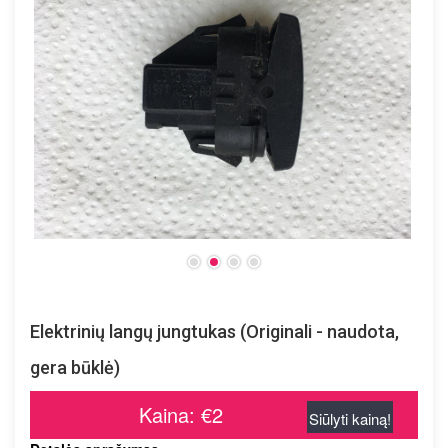
Elektrinių langų jungtukas (Originali - naudota,
gera būklė)
Kaina: €2
Siūlyti kainą!