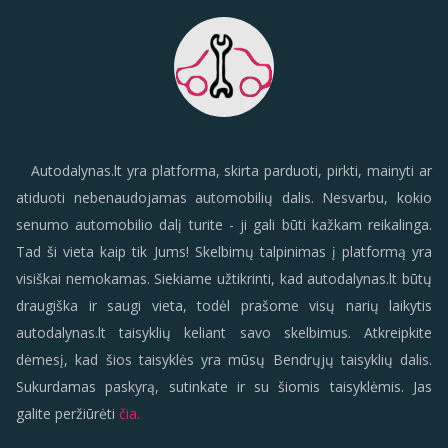
Autodalynas.lt yra platforma, skirta parduoti, pirkti, mainyti ar
atiduoti nebenaudojamas automobilių dalis. Nesvarbu, kokio
senumo automobilio dalį turite - ji gali būti kažkam reikalinga.
Tad ši vieta kaip tik Jums! Skelbimų talpinimas į platformą yra
visiškai nemokamas. Siekiame užtikrinti, kad autodalynas.lt būtų
draugiška ir saugi vieta, todėl prašome visų narių laikytis
autodalynas.lt taisyklių keliant savo skelbimus. Atkreipkite
dėmesį, kad šios taisyklės yra mūsų Bendrųjų taisyklių dalis.
Sukurdamas paskyrą, sutinkate ir su šiomis taisyklėmis. Jas
galite peržiūrėti
čia.