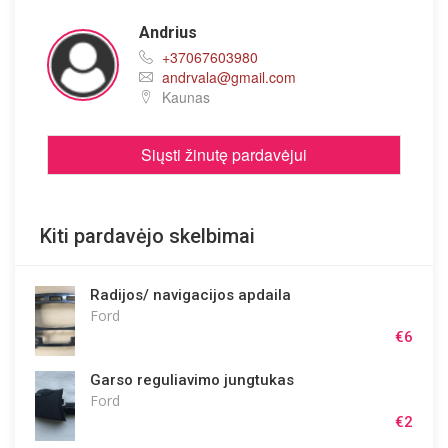
Andrius
+37067603980
andrvala
@
gmail.com
Kaunas
Siųsti žinutę pardavėjui
Kiti pardavėjo skelbimai
Radijos/ navigacijos apdaila
Ford
€6
Garso reguliavimo jungtukas
Ford
€2