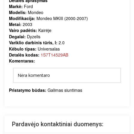
Detalės aprašymas
Markė:
Ford
Modelis:
Mondeo
Modifikacija:
Mondeo MKIII (2000-2007)
Metai:
2003
Vairo padėtis:
Kairėje
Degalai:
Dyzelis
Variklio darbinis tūris, l:
2.0
Kėbulo tipas:
Universalas
Detalės kodas:
1S7T14529AB
Komentaras:
Nėra komentaro
Pristatymo būdas:
Galimas siuntimas
Pardavėjo kontaktiniai duomenys: