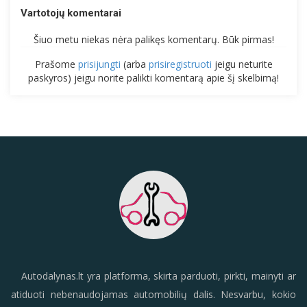
Vartotojų komentarai
Šiuo metu niekas nėra palikęs komentarų. Būk pirmas!
Prašome
prisijungti
(arba
prisiregistruoti
jeigu neturite
paskyros) jeigu norite palikti komentarą apie šį skelbimą!
Autodalynas.lt yra platforma, skirta parduoti, pirkti, mainyti ar
atiduoti nebenaudojamas automobilių dalis. Nesvarbu, kokio