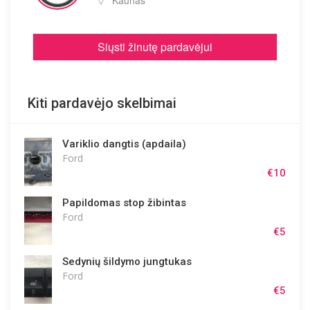
Kaunas
Siųsti žinutę pardavėjui
Kiti pardavėjo skelbimai
Variklio dangtis (apdaila)
Ford
€10
Papildomas stop žibintas
Ford
€5
Sedynių šildymo jungtukas
Ford
€5