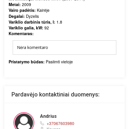
Metai:
2009
Vairo padėtis:
Kairėje
Degalai:
Dyzelis
Variklio darbinis tūris, l:
1.8
Variklio galia, kW:
92
Komentaras:
Nėra komentaro
Pristatymo būdas:
Pasiimti vietoje
Pardavėjo kontaktiniai duomenys:
Andrius
+37067603980