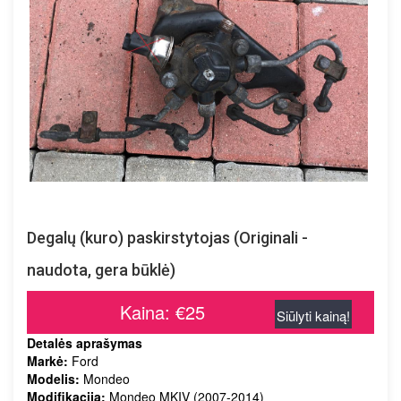
Degalų (kuro) paskirstytojas (Originali -
naudota, gera būklė)
Kaina: €25
Siūlyti kainą!
Detalės aprašymas
Markė:
Ford
Modelis:
Mondeo
Modifikacija:
Mondeo MKIV (2007-2014)