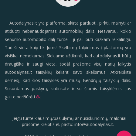
Autodalynas.lt yra platforma, skirta parduoti, pirkti, mainyti ar
atiduoti nebenaudojamas automobilių dalis. Nesvarbu, kokio
senumo automobilio dalį turite - ji gali būti kažkam reikalinga.
Tad ši vieta kaip tik Jums! Skelbimų talpinimas į platformą yra
visiškai nemokamas. Siekiame užtikrinti, kad autodalynas.lt būtų
draugiška ir saugi vieta, todėl prašome visų narių laikytis
autodalynas.lt taisyklių keliant savo skelbimus. Atkreipkite
dėmesį, kad šios taisyklės yra mūsų Bendrųjų taisyklių dalis.
Sukurdamas paskyrą, sutinkate ir su šiomis taisyklėmis. Jas
galite peržiūrėti
čia.
Jeigu turite klausimų/pasiūlymų ar nusiskundimų, maloniai
prašome kreiptis el. paštu:
info
@
autodalynas.lt
.