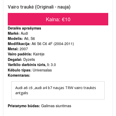
Vairo traukė (Originali - nauja)
Kaina: €10
Detalės aprašymas
Markė:
Audi
Modelis:
A6, S6
Modifikacija:
A6 S6 C6 4F (2004-2011)
Metai:
2007
Vairo padėtis:
Kairėje
Degalai:
Dyzelis
Variklio darbinis tūris, l:
3.0
Kėbulo tipas:
Universalas
Komentaras:
Audi a6 c6 ,audi a4 b7 naujas TRW vairo traukės
antgalis
Pristatymo būdas:
Galimas siuntimas