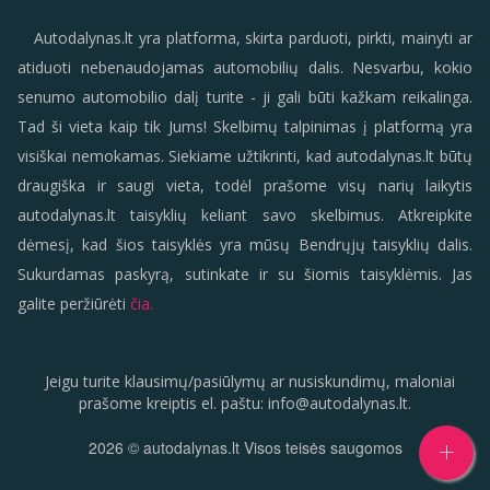
Autodalynas.lt yra platforma, skirta parduoti, pirkti, mainyti ar
atiduoti nebenaudojamas automobilių dalis. Nesvarbu, kokio
senumo automobilio dalį turite - ji gali būti kažkam reikalinga.
Tad ši vieta kaip tik Jums! Skelbimų talpinimas į platformą yra
visiškai nemokamas. Siekiame užtikrinti, kad autodalynas.lt būtų
draugiška ir saugi vieta, todėl prašome visų narių laikytis
autodalynas.lt taisyklių keliant savo skelbimus. Atkreipkite
dėmesį, kad šios taisyklės yra mūsų Bendrųjų taisyklių dalis.
Sukurdamas paskyrą, sutinkate ir su šiomis taisyklėmis. Jas
galite peržiūrėti
čia.
Jeigu turite klausimų/pasiūlymų ar nusiskundimų, maloniai
prašome kreiptis el. paštu:
info
@
autodalynas.lt
.
2026
© autodalynas.lt Visos teisės saugomos