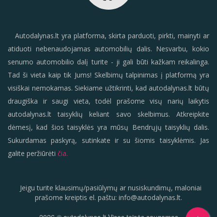
Autodalynas.lt yra platforma, skirta parduoti, pirkti, mainyti ar
atiduoti nebenaudojamas automobilių dalis. Nesvarbu, kokio
senumo automobilio dalį turite - ji gali būti kažkam reikalinga.
Tad ši vieta kaip tik Jums! Skelbimų talpinimas į platformą yra
visiškai nemokamas. Siekiame užtikrinti, kad autodalynas.lt būtų
draugiška ir saugi vieta, todėl prašome visų narių laikytis
autodalynas.lt taisyklių keliant savo skelbimus. Atkreipkite
dėmesį, kad šios taisyklės yra mūsų Bendrųjų taisyklių dalis.
Sukurdamas paskyrą, sutinkate ir su šiomis taisyklėmis. Jas
galite peržiūrėti
čia.
Jeigu turite klausimų/pasiūlymų ar nusiskundimų, maloniai
prašome kreiptis el. paštu:
info
@
autodalynas.lt
.