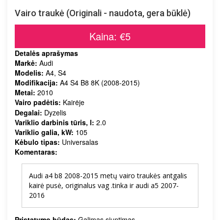
Vairo traukė (Originali - naudota, gera būklė)
Kaina: €5
Detalės aprašymas
Markė:
Audi
Modelis:
A4, S4
Modifikacija:
A4 S4 B8 8K (2008-2015)
Metai:
2010
Vairo padėtis:
Kairėje
Degalai:
Dyzelis
Variklio darbinis tūris, l:
2.0
Variklio galia, kW:
105
Kėbulo tipas:
Universalas
Komentaras:
Audi a4 b8 2008-2015 metų vairo traukės antgalis
kairė pusė, originalus vag .tinka ir audi a5 2007-
2016
Pristatymo būdas:
Galimas siuntimas