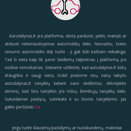
Autodalynas.lt yra platforma, skirta parduoti, pirkti, mainyti ar
atiduoti nebenaudojamas automobilių dalis. Nesvarbu, kokio
senumo automobilio dalį turite - ji gali būti kažkam reikalinga.
Tad ši vieta kaip tik Jums! Skelbimų talpinimas į platformą yra
visiškai nemokamas. Siekiame užtikrinti, kad autodalynas.lt būtų
draugiška ir saugi vieta, todėl prašome visų narių laikytis
autodalynas.lt taisyklių keliant savo skelbimus. Atkreipkite
dėmesį, kad šios taisyklės yra mūsų Bendrųjų taisyklių dalis.
Sukurdamas paskyrą, sutinkate ir su šiomis taisyklėmis. Jas
galite peržiūrėti
čia.
Jeigu turite klausimų/pasiūlymų ar nusiskundimų, maloniai