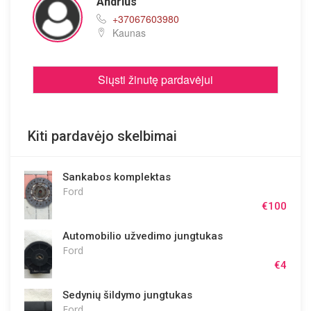
Andrius
+37067603980
Kaunas
Siųsti žinutę pardavėjui
Kiti pardavėjo skelbimai
Sankabos komplektas
Ford
€100
Automobilio užvedimo jungtukas
Ford
€4
Sedynių šildymo jungtukas
Ford