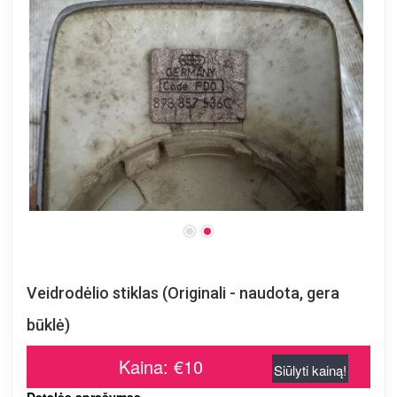
Veidrodėlio stiklas (Originali - naudota, gera
būklė)
Kaina: €10
Siūlyti kainą!