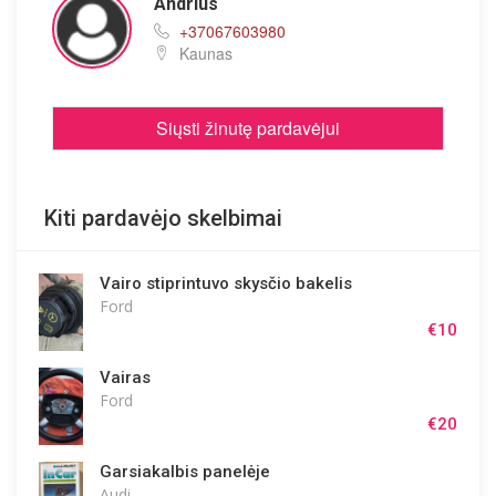
Andrius
+37067603980
Kaunas
Siųsti žinutę pardavėjui
Kiti pardavėjo skelbimai
Vairo stiprintuvo skysčio bakelis
Ford
€10
Vairas
Ford
€20
Garsiakalbis panelėje
Audi