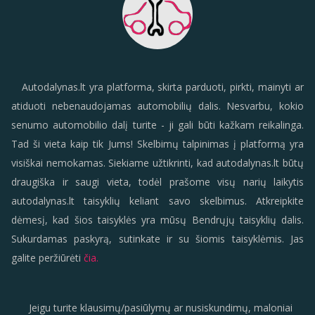
Autodalynas.lt yra platforma, skirta parduoti, pirkti, mainyti ar
atiduoti nebenaudojamas automobilių dalis. Nesvarbu, kokio
senumo automobilio dalį turite - ji gali būti kažkam reikalinga.
Tad ši vieta kaip tik Jums! Skelbimų talpinimas į platformą yra
visiškai nemokamas. Siekiame užtikrinti, kad autodalynas.lt būtų
draugiška ir saugi vieta, todėl prašome visų narių laikytis
autodalynas.lt taisyklių keliant savo skelbimus. Atkreipkite
dėmesį, kad šios taisyklės yra mūsų Bendrųjų taisyklių dalis.
Sukurdamas paskyrą, sutinkate ir su šiomis taisyklėmis. Jas
galite peržiūrėti
čia.
Jeigu turite klausimų/pasiūlymų ar nusiskundimų, maloniai