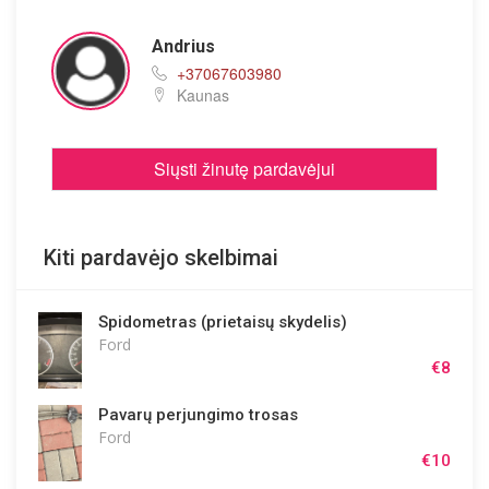
Andrius
+37067603980
Kaunas
Siųsti žinutę pardavėjui
Kiti pardavėjo skelbimai
Spidometras (prietaisų skydelis)
Ford
€8
Pavarų perjungimo trosas
Ford
€10