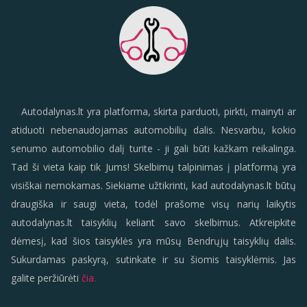
Autodalynas.lt yra platforma, skirta parduoti, pirkti, mainyti ar
atiduoti nebenaudojamas automobilių dalis. Nesvarbu, kokio
senumo automobilio dalį turite - ji gali būti kažkam reikalinga.
Tad ši vieta kaip tik Jums! Skelbimų talpinimas į platformą yra
visiškai nemokamas. Siekiame užtikrinti, kad autodalynas.lt būtų
draugiška ir saugi vieta, todėl prašome visų narių laikytis
autodalynas.lt taisyklių keliant savo skelbimus. Atkreipkite
dėmesį, kad šios taisyklės yra mūsų Bendrųjų taisyklių dalis.
Sukurdamas paskyrą, sutinkate ir su šiomis taisyklėmis. Jas
galite peržiūrėti
čia.