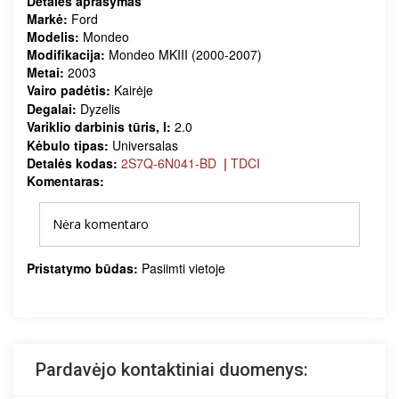
Detalės aprašymas
Markė:
Ford
Modelis:
Mondeo
Modifikacija:
Mondeo MKIII (2000-2007)
Metai:
2003
Vairo padėtis:
Kairėje
Degalai:
Dyzelis
Variklio darbinis tūris, l:
2.0
Kėbulo tipas:
Universalas
Detalės kodas:
2S7Q-6N041-BD
|
TDCI
Komentaras:
Nėra komentaro
Pristatymo būdas:
Pasiimti vietoje
Pardavėjo kontaktiniai duomenys: