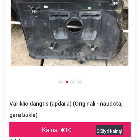
Variklio dangtis (apdaila) (Originali - naudota,
gera būklė)
Kaina: €10
Siūlyti kainą!