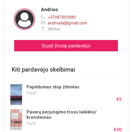
Andrius
+37067603980
andrvala
@
gmail.com
Vilnius
Siųsti žinutę pardavėjui
Kiti pardavėjo skelbimai
Papildomas stop žibintas
Ford
€5
Pavarų perjungimo troso laikiklis/
kronsteinas
Ford
€30