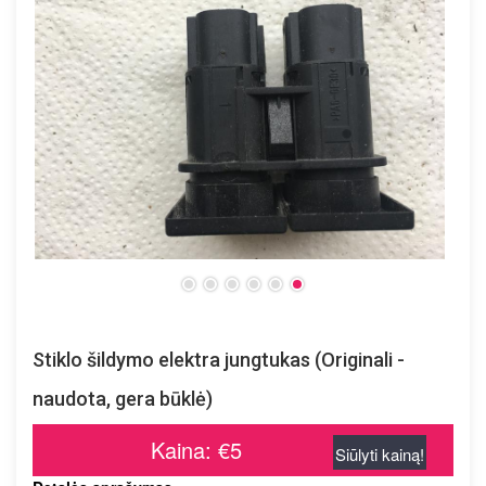
Stiklo šildymo elektra jungtukas (Originali -
naudota, gera būklė)
Kaina: €5
Siūlyti kainą!