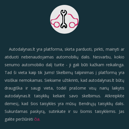
Autodalynas.lt yra platforma, skirta parduoti, pirkti, mainyti ar
atiduoti nebenaudojamas automobilių dalis. Nesvarbu, kokio
senumo automobilio dalį turite - ji gali būti kažkam reikalinga.
Tad ši vieta kaip tik Jums! Skelbimų talpinimas į platformą yra
visiškai nemokamas. Siekiame užtikrinti, kad autodalynas.lt būtų
draugiška ir saugi vieta, todėl prašome visų narių laikytis
autodalynas.lt taisyklių keliant savo skelbimus. Atkreipkite
dėmesį, kad šios taisyklės yra mūsų Bendrųjų taisyklių dalis.
Sukurdamas paskyrą, sutinkate ir su šiomis taisyklėmis. Jas
galite peržiūrėti
čia.