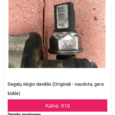
Degalų slėgio daviklis (Originali - naudota, gera
būklė)
Kaina: €15
Detalės aprašymas