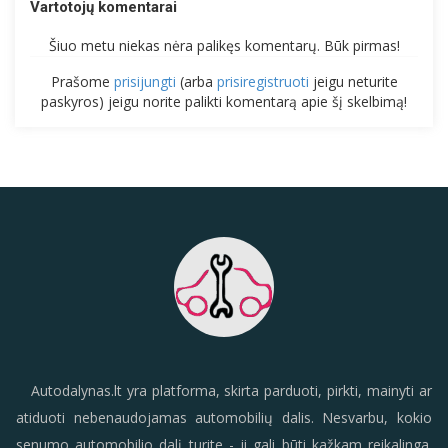
Vartotojų komentarai
Šiuo metu niekas nėra palikęs komentarų. Būk pirmas!
Prašome
prisijungti
(arba
prisiregistruoti
jeigu neturite
paskyros) jeigu norite palikti komentarą apie šį skelbimą!
Autodalynas.lt yra platforma, skirta parduoti, pirkti, mainyti ar
atiduoti nebenaudojamas automobilių dalis. Nesvarbu, kokio
senumo automobilio dalį turite - ji gali būti kažkam reikalinga.