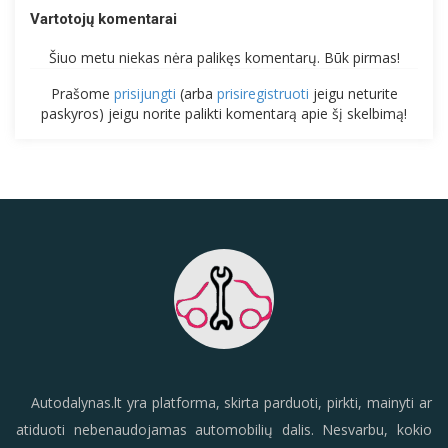
Vartotojų komentarai
Šiuo metu niekas nėra palikęs komentarų. Būk pirmas!
Prašome
prisijungti
(arba
prisiregistruoti
jeigu neturite
paskyros) jeigu norite palikti komentarą apie šį skelbimą!
Autodalynas.lt yra platforma, skirta parduoti, pirkti, mainyti ar
atiduoti nebenaudojamas automobilių dalis. Nesvarbu, kokio