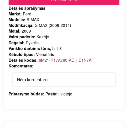
Detalės aprašymas
Markė:
Ford
Modelis:
S-MAX
Modifikacija:
S-MAX (2006-2014)
Metai:
2009
Vairo padėtis:
Kairėje
Degalai:
Dyzelis
Variklio darbinis tūris, l:
1.8
Kėbulo tipas:
Vienatūris
Detalės kodas:
6M21-R17A780-AE
|
D1N7A
Komentaras:
Nėra komentaro
Pristatymo būdas:
Pasiimti vietoje